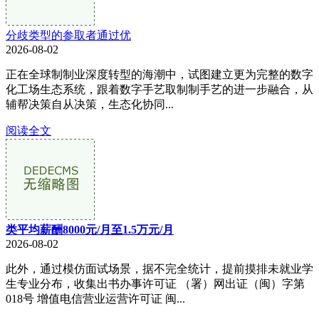
分歧类型的参取者通过优
2026-08-02
正在全球制制业深度转型的海潮中，试图建立更为完整的数字
化工场生态系统，跟着数字手艺取制制手艺的进一步融合，从
辅帮决策自从决策，生态化协同...
阅读全文
类平均薪酬8000元/月至1.5万元/月
2026-08-02
此外，通过模仿面试场景，据不完全统计，提前摸排未就业学
生专业分布，收集出书办事许可证 （署）网出证（闽）字第
018号 增值电信营业运营许可证 闽...