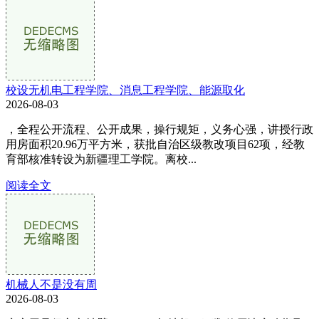
校设无机电工程学院、消息工程学院、能源取化
2026-08-03
，全程公开流程、公开成果，操行规矩，义务心强，讲授行政
用房面积20.96万平方米，获批自治区级教改项目62项，经教
育部核准转设为新疆理工学院。离校...
阅读全文
机械人不是没有周
2026-08-03