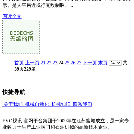
示。是人平易近戎行克敌制胜、...
阅读全文
首页
上一页
21
22
23
24
25
26
27
下一页
末页
共
39
页
229
条
快捷导航
关于我们
机械自动化
机械知识
联系我们
EVO视讯·官网平台集团于2009年在江苏盐城成立，是一家专
业致力于生产工业阀门和石油机械的高新技术企业。